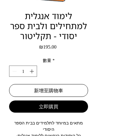
לימוד אנגלית
למתחילים ולבית ספר
יסודי - תקליטור
價
₪195.00
格
數量
*
新增至購物車
立即購買
מתאים במיוחד לתלמידים בבית הספר
היסודי
כל היסודות הנחוצים ללימוד אנגלית: