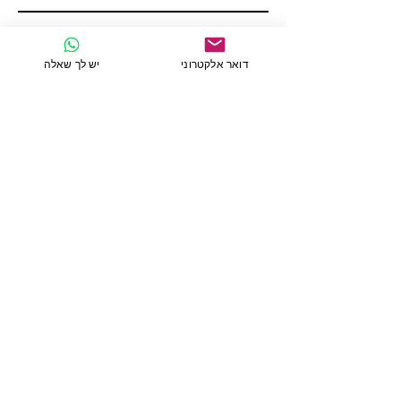
כתיבת הודעה
דואר אלקטרוני
יש לך שאלה
שליחה
פרטי התקשרות נוספים
נחום ליפשיץ 21 \33
ירושלים
מיקוד 9451142
ישראל