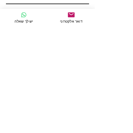
כתיבת הודעה
דואר אלקטרוני
יש לך שאלה
שליחה
פרטי התקשרות נוספים
נחום ליפשיץ 21 \33
ירושלים
מיקוד 9451142
ישראל