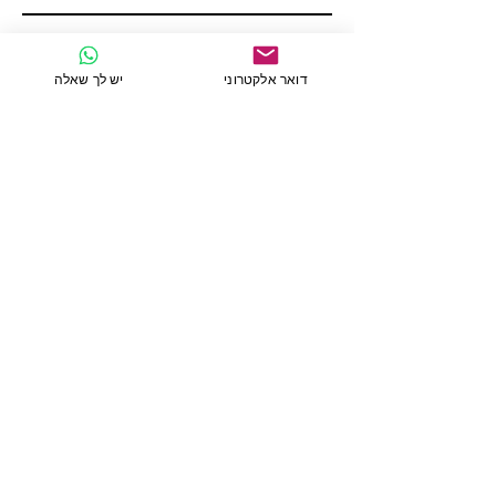
כתיבת הודעה
דואר אלקטרוני
יש לך שאלה
שליחה
פרטי התקשרות נוספים
נחום ליפשיץ 21 \33
ירושלים
מיקוד 9451142
ישראל