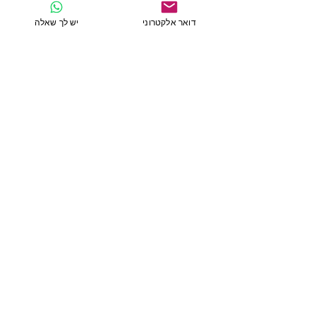
דואר אלקטרוני
יש לך שאלה
שליחה
פרטי התקשרות נוספים
נחום ליפשיץ 21 \33
ירושלים
מיקוד 9451142
ישראל
טלפון:
02-6222104
דואר אלקטרוני:
info@english4students.com