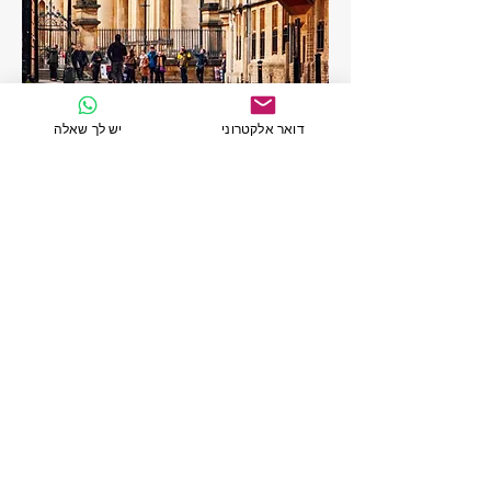
דואר אלקטרוני
יש לך שאלה
אנגלית בקליק לאוניברסיטה
אידיאלי כהכנה למבחנים פסיכומטריים
GMAT, TOEFL (או כל בחינה אחרת)
וניהול עסקי
קורס ברמה גבוהה המורכב מ- 90
שיעורים המובילים למיומנות באנגלית
אקדמית ועסקית.
ללמוד 500 מילים ברמה גבוהה!
לקרוא ולהבין את שבועוני העסקים